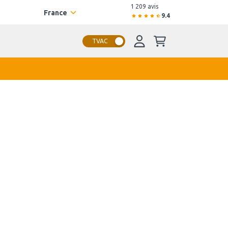
1 209 avis
France
9.4
TVAC