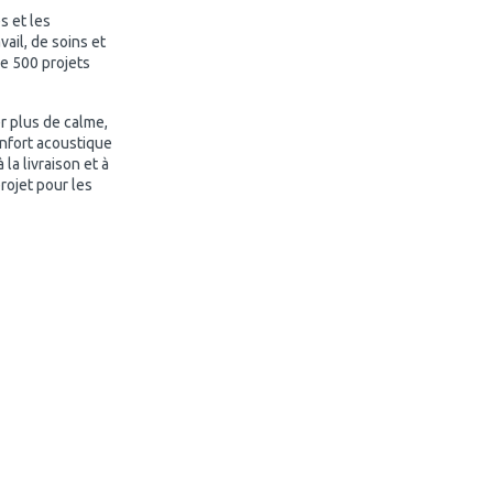
s et les
ail, de soins et
e 500 projets
r plus de calme,
confort acoustique
la livraison et à
rojet pour les