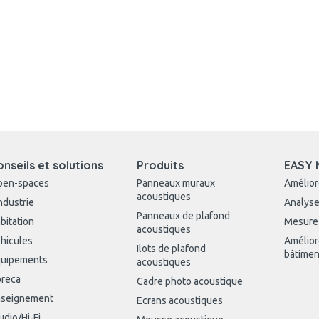
onseils et solutions
Produits
EASY 
pen-spaces
Panneaux muraux
Amélior
acoustiques
industrie
Analyse
Panneaux de plafond
bitation
Mesure
acoustiques
hicules
Amélior
Ilots de plafond
bâtimen
uipements
acoustiques
reca
Cadre photo acoustique
seignement
Ecrans acoustiques
udio/Hi-Fi