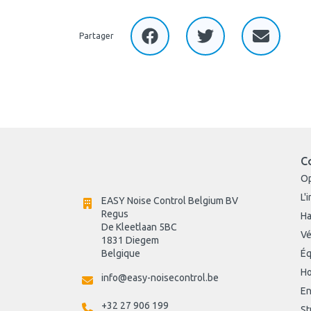
Partager
C
O
L'
EASY Noise Control Belgium BV
Regus 
Ha
De Kleetlaan 5BC
Vé
1831 Diegem
Belgique
Éq
Ho
info@easy-noisecontrol.be
En
+32 27 906 199
St