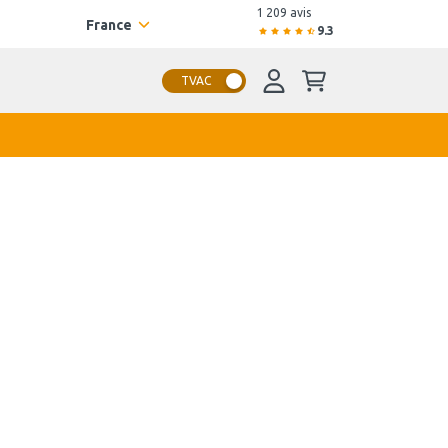
1 209 avis
France
9.3
TVAC