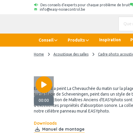
Des conseils d'experts pour chaque problème de bruit
info@easy-noisecontrol.be
Inspiration
P
Conseil
Produits
Home
Acoustique des salles
Cadre photo acousti
En 1876, il a peint La Chevauchée du matin sur la plage
sur la plage de Scheveningen, peint dans un style de 
de la collection de Maîtres Anciens d'EASYphoto sont 
00:00
d'excellentes propriétés d'absorption sonore. La col
notre célèbre panneau mural EASYphoto.
Downloads
Manuel de montage