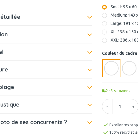
Small: 95 x 60
Medium: 143 x
étaillée
Large: 191 x 
XL: 238 x 150
ion
XXL: 286 x 18
el
Couleur du cadre
ure
colage
2 - 3
semaines
ustique
-
+
hoto de ses concurrents ?
Excellentes prop
100% recyclable