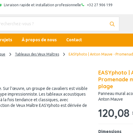
Livraison rapide et installation professionnelle
+32 27 906 199
rojets
À propos de nous
Contact
que
Tableaux des Veux Maîtres
EASYphoto | Anton Mauve - Promenade 
EASYphoto | 
Promenade ma
plage
. Sur l'œuvre, un groupe de cavaliers est visible
Panneau mural aco
type impressionniste. Les tableaux acoustiques
Anton Mauve
à la fois tendance et classiques, avec
lection de Veux Maître EASYphoto est dérivée de
120,08
Dimensions