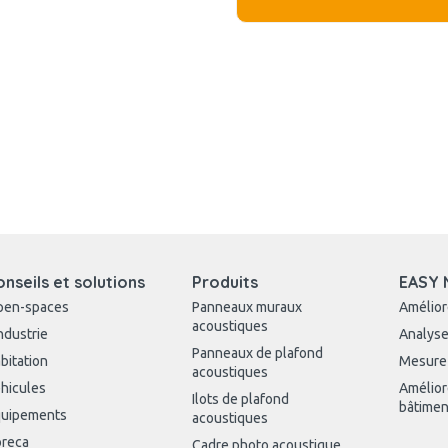
onseils et solutions
Produits
EASY 
pen-spaces
Panneaux muraux
Amélior
acoustiques
industrie
Analyse
Panneaux de plafond
bitation
Mesure
acoustiques
hicules
Amélior
Ilots de plafond
bâtimen
uipements
acoustiques
reca
Cadre photo acoustique