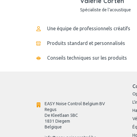
Valérie Corten
Spécialiste de l'acoustique
Une équipe de professionnels créatifs
Produits standard et personnalisés
Conseils techniques sur les produits
C
O
L'
EASY Noise Control Belgium BV
Regus 
Ha
De Kleetlaan 5BC
Vé
1831 Diegem
Belgique
Éq
Ho