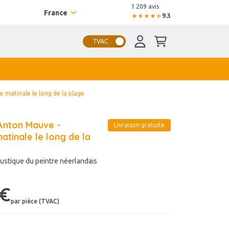
1 209 avis
France
9.3
TVAC
matinale le long de la plage
Anton Mauve -
Livraison gratuite
tinale le long de la
ustique du peintre néerlandais
 €
par pièce (TVAC)