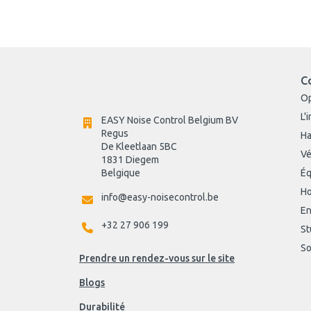
C
O
L'
EASY Noise Control Belgium BV
Regus 
Ha
De Kleetlaan 5BC
Vé
1831 Diegem
Belgique
Éq
Ho
info@easy-noisecontrol.be
En
+32 27 906 199
St
So
Prendre un rendez-vous sur le site
Blogs
Durabilité