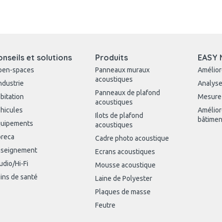
onseils et solutions
Produits
EASY 
pen-spaces
Panneaux muraux
Amélior
acoustiques
industrie
Analyse
Panneaux de plafond
bitation
Mesure
acoustiques
hicules
Amélior
Ilots de plafond
bâtimen
uipements
acoustiques
reca
Cadre photo acoustique
seignement
Ecrans acoustiques
udio/Hi-Fi
Mousse acoustique
ins de santé
Laine de Polyester
Plaques de masse
Feutre