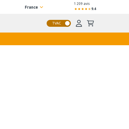
1 209 avis
France
9.4
TVAC