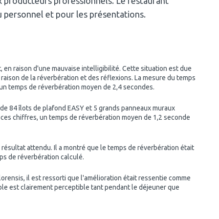
ux producteurs professionnels. Le restaurant
du personnel et pour les présentations.
n raison d'une mauvaise intelligibilité. Cette situation est due
raison de la réverbération et des réflexions. La mesure du temps
 un temps de réverbération moyen de 2,4 secondes.
l de 84 îlots de plafond EASY et 5 grands panneaux muraux
 ces chiffres, un temps de réverbération moyen de 1,2 seconde
résultat attendu. Il a montré que le temps de réverbération était
ps de réverbération calculé.
orensis, il est ressorti que l'amélioration était ressentie comme
 parole est clairement perceptible tant pendant le déjeuner que