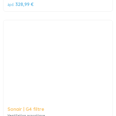
328,99 €
àpd.
Sonair | G4 filtre
Ventilation acoustique